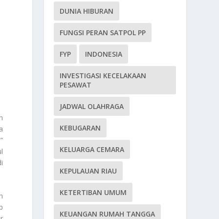
DUNIA HIBURAN
FUNGSI PERAN SATPOL PP
FYP
INDONESIA
INVESTIGASI KECELAKAAN
PESAWAT
JADWAL OLAHRAGA
n
KEBUGARAN
a
”
KELUARGA CEMARA
l
i
KEPULAUAN RIAU
KETERTIBAN UMUM
n
p
KEUANGAN RUMAH TANGGA
r