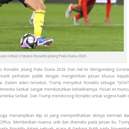
sus Untuk Cristiano Ronaldo Jelang Piala Dunia 2026
o Ronaldo Jelang Piala Dunia 2026 Dan Hal ini Mengundang Sorota
arik perhatian publik dengan mengirimkan pesan khusus kepad
nya. Dalam video tersebut, Trump menyebut Ronaldo sebagai “GOAT
 Amerika Serikat sangat membutuhkan kehadirannya. Pesan ini muncu
Amerika Serikat. Dan Trump mendorong Ronaldo untuk segera hadir d
juga menampilkan klip AI yang memperlihatkan dirinya bermain da
ffice. Memberikan nuansa unik dan dramatis pada pesan itu. Trum
ada Ronaldo dalam sebuah acara di Gedung Putih pada Novembe