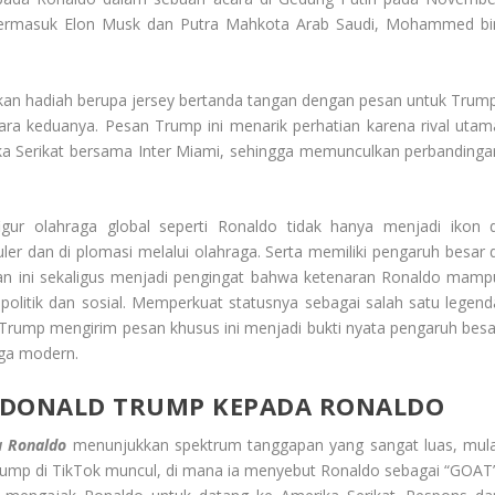
g termasuk Elon Musk dan Putra Mahkota Arab Saudi, Mohammed bi
kan hadiah berupa jersey bertanda tangan dengan pesan untuk Trump
a keduanya. Pesan Trump ini menarik perhatian karena rival utam
rika Serikat bersama Inter Miami, sehingga memunculkan perbandinga
ur olahraga global seperti Ronaldo tidak hanya menjadi ikon d
r dan di plomasi melalui olahraga. Serta memiliki pengaruh besar d
san ini sekaligus menjadi pengingat bahwa ketenaran Ronaldo mamp
litik dan sosial. Memperkuat statusnya sebagai salah satu legend
 Trump mengirim pesan khusus ini menjadi bukti nyata pengaruh besa
aga modern.
N DONALD TRUMP KEPADA RONALDO
a Ronaldo
menunjukkan spektrum tanggapan yang sangat luas, mula
 Trump di TikTok muncul, di mana ia menyebut Ronaldo sebagai “GOAT”