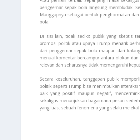
Atau pemain terbaik sepanjang masa sekaligus
penggemar sepak bola langsung membludak. Se
Manggapnya sebagai bentuk penghormatan dan pe
bola.
Di sisi lain, tidak sedikit publik yang skepti
promosi politik atau upaya Trump menarik perhati
dari penggemar sepak bola maupun dari kalanga
menuai komentar bercampur antara olokan dan p
relevan dan seharusnya tidak memengaruhi keputu
Secara keseluruhan, tanggapan publik memperli
politik seperti Trump bisa menimbulkan interaksi
baik yang positif maupun negatif, mencermink
sekaligus menunjukkan bagaimana pesan sederhan
yang luas, sebuah fenomena yang selalu melek