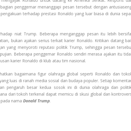
 mengajak Ronaldo untuk datang ke Amerika Serikat. Respons dar
bagian penggemar menanggapi pesan tersebut dengan antusiaseng
ngakuan terhadap prestasi Ronaldo yang luar biasa di dunia sepa
s terhadap niat Trump. Beberapa menganggap pesan itu lebih bersifa
an, bukan ajakan serius terkait karier Ronaldo. Kritikan datang bai
n yang menyoroti reputasi politik Trump, sehingga pesan tersebu
ujian. Beberapa penggemar Ronaldo sendiri merasa ajakan itu tida
san karier Ronaldo di klub atau tim nasional.
hatkan bagaimana figur olahraga global seperti Ronaldo dan toko
 yang luas di ranah media sosial dan budaya populer. Setiap komentar
an pengaruh besar kedua sosok ini di dunia olahraga dan politik
a dari tokoh terkenal dapat memicu di skusi global dan kontrovers
at pada nama
Donald Trump
.