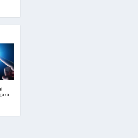
i
ggara