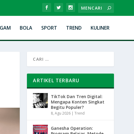
AGAM
BOLA
SPORT
TREND
KULINER
ARTIKEL TERBARU
TikTok Dan Tren Digital:
Mengapa Konten Singkat
Begitu Populer?
8, Agu 2026
|
Trend
Ganesha Operation:
Program Belajar, Metode,