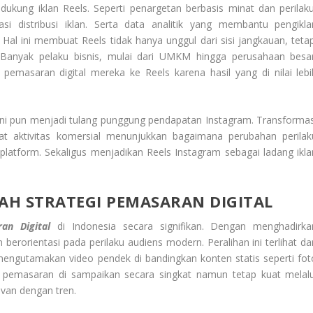
ukung iklan Reels. Seperti penargetan berbasis minat dan perilaku
i distribusi iklan. Serta data analitik yang membantu pengikla
al ini membuat Reels tidak hanya unggul dari sisi jangkauan, tetap
i. Banyak pelaku bisnis, mulai dari UMKM hingga perusahaan besar
pemasaran digital mereka ke Reels karena hasil yang di nilai lebi
r ini pun menjadi tulang punggung pendapatan Instagram. Transformas
at aktivitas komersial menunjukkan bagaimana perubahan perilak
latform. Sekaligus menjadikan Reels Instagram sebagai ladang ikla
AH STRATEGI PEMASARAN DIGITAL
an Digital
di Indonesia secara signifikan. Dengan menghadirka
berorientasi pada perilaku audiens modern. Peralihan ini terlihat dar
engutamakan video pendek di bandingkan konten statis seperti fot
 pemasaran di sampaikan secara singkat namun tetap kuat melalu
levan dengan tren.