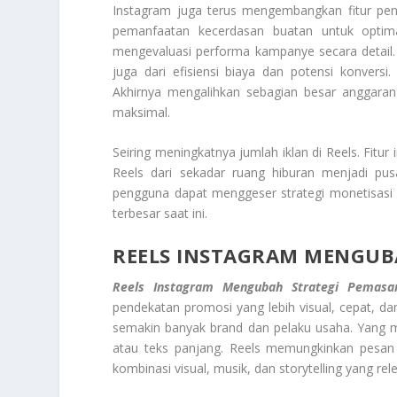
Instagram juga terus mengembangkan fitur pend
pemanfaatan kecerdasan buatan untuk optimas
mengevaluasi performa kampanye secara detail. H
juga dari efisiensi biaya dan potensi konvers
Akhirnya mengalihkan sebagian besar anggaran 
maksimal.
Seiring meningkatnya jumlah iklan di Reels. Fitu
Reels dari sekadar ruang hiburan menjadi pus
pengguna dapat menggeser strategi monetisasi p
terbesar saat ini.
REELS INSTAGRAM MENGUB
Reels Instagram Mengubah Strategi Pemasar
pendekatan promosi yang lebih visual, cepat, dan 
semakin banyak brand dan pelaku usaha. Yang m
atau teks panjang. Reels memungkinkan pesan
kombinasi visual, musik, dan storytelling yang re