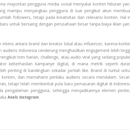
karena mayoritas pengguna media sosial menyukai konten hiburan yan
 yang mampu menjangkau pengguna di luar pengikut akun membua
mlah followers, tetapi pada kreativitas dan relevansi konten. Hal in
ru untuk bersaing dengan perusahaan besar tanpa biaya iklan yan
h intens antara brand dan kreator lokal atau influencer, karena konte
n audiens Indonesia cenderung menghasilkan engagement lebih tinggi
engikuti tren harian, challenge, atau audio viral yang sedang populer
ator keberhasilan kampanye digital, di mana metrik seperti duras
ebih penting di bandingkan sekadar jumlah like. Brand di tuntut untu
si konten, dan memahami perilaku audiens secara mendalam. Secar
uran, tetapi telah membentuk pola baru pemasaran digital di Indonesi
 pada pengalaman pengguna, sehingga menjadikannya elemen pentin
lalui
Reels Instagram
.