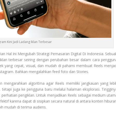
gram Kini Jadi Ladang Iklan Terbesar
 Dan Hal Ini Mengubah Strategi Pemasaran Digital Di Indonesia. Sebua
iklan terbesar seiring dengan perubahan besar dalam cara penggun
ek yang cepat, visual, dan mudah di pahami membuat Reels menjad
Instagram. Bahkan mengalahkan feed foto dan Stories.
an mengarahkan algoritma agar Reels memiliki jangkauan yang lebi
, tetapi juga ke pengguna baru melalui halaman eksplorasi. Tingginy
ik perhatian pengiklan. Untuk menjadikan Reels sebagai medium utam
efektif karena dapat di sisipkan secara natural di antara konten hibura
ih mudah di terima audiens.