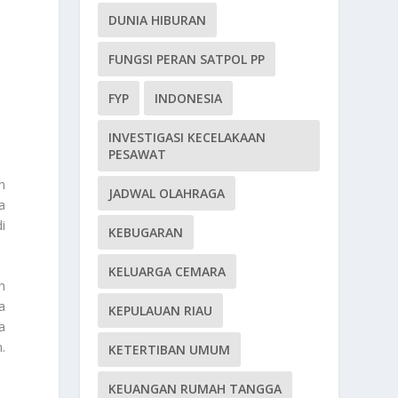
DUNIA HIBURAN
FUNGSI PERAN SATPOL PP
FYP
INDONESIA
INVESTIGASI KECELAKAAN
PESAWAT
h
JADWAL OLAHRAGA
a
i
KEBUGARAN
KELUARGA CEMARA
h
a
KEPULAUAN RIAU
a
n.
KETERTIBAN UMUM
KEUANGAN RUMAH TANGGA