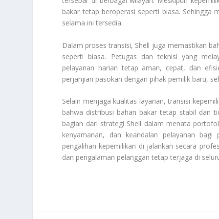
tersebar di berbagai wilayah. Meskipun kepemi
bakar tetap beroperasi seperti biasa. Sehingga
selama ini tersedia.
Dalam proses transisi, Shell juga memastikan ba
seperti biasa. Petugas dan teknisi yang mel
pelayanan harian tetap aman, cepat, dan efis
perjanjian pasokan dengan pihak pemilik baru, seh
Selain menjaga kualitas layanan, transisi kepem
bahwa distribusi bahan bakar tetap stabil dan 
bagian dari strategi Shell dalam menata portof
kenyamanan, dan keandalan pelayanan bagi p
pengalihan kepemilikan di jalankan secara profe
dan pengalaman pelanggan tetap terjaga di selur