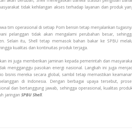
likan akan berubah, Shell menegaskan bahwa stasiun pengisian baha
 masyarakat tidak kehilangan akses terhadap layanan dan produk yan
hwa tim operasional di setiap Pom bensin tetap menjalankan tugasny
ayani pelanggan tidak akan mengalami perubahan besar, sehingg
ien. Selain itu, Shell tetap memasok bahan bakar ke SPBU melalu
ingga kualitas dan kontinuitas produk terjaga.
ilikan ini juga memberikan jaminan kepada pemerintah dan masyaraka
tidak mengganggu pasokan energi nasional. Langkah ini juga menjad
olio bisnis mereka secara global, sambil tetap memastikan keamanan
elanggan di Indonesia. Dengan berbagai upaya tersebut, prose
sional dan bertanggung jawab, sehingga operasional, kualitas produk
uh jaringan
SPBU Shell
.