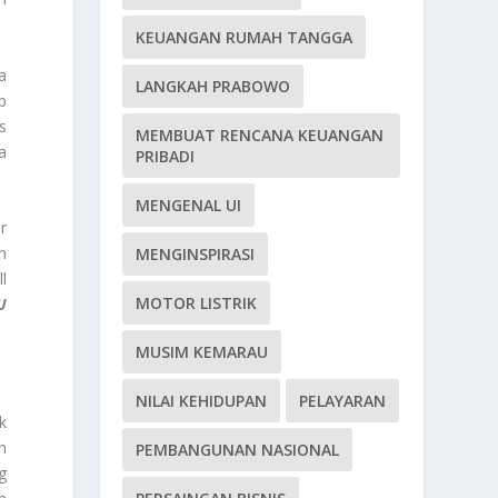
KEUANGAN RUMAH TANGGA
a
LANGKAH PRABOWO
p
s
MEMBUAT RENCANA KEUANGAN
a
PRIBADI
MENGENAL UI
r
n
MENGINSPIRASI
l
MOTOR LISTRIK
U
MUSIM KEMARAU
NILAI KEHIDUPAN
PELAYARAN
k
n
PEMBANGUNAN NASIONAL
g