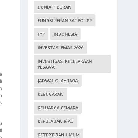
DUNIA HIBURAN
FUNGSI PERAN SATPOL PP
FYP
INDONESIA
INVESTASI EMAS 2026
INVESTIGASI KECELAKAAN
PESAWAT
a
JADWAL OLAHRAGA
i
n
KEBUGARAN
n
s
KELUARGA CEMARA
KEPULAUAN RIAU
u
l
KETERTIBAN UMUM
n