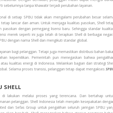
erti sebelumnya tanpa khawatir terjadi perubahan layanan.
ional di setiap SPBU tidak akan mengalami perubahan besar selam
n tetap lancar dan aman. Untuk menjaga kualitas pasokan, Shell teta
 pasokan dengan pemegang lisensi baru. Sehingga standar kualita
ensi merek seperti ini juga telah di terapkan Shell di berbagai negar
SPBU dengan nama Shell dan mengikuti standar global.
ayanan bagi pelanggan. Tetapi juga memastikan distribusi bahan baka
bahan kepemilikan. Pemerintah pun menegaskan bahwa pengaliha
atau kualitas energi di Indonesia. Melainkan bagian dari strategi Shel
lobal. Selama proses transisi, pelanggan tetap dapat mengakses
SPB
U SHELL
 di lakukan melalui proses yang terencana. Dan bertahap untu
manan pelanggan. Shell Indonesia telah menjalin kesepakatan denga
mited dan Sefas Group untuk pengalihan seluruh jaringan SPBU yan