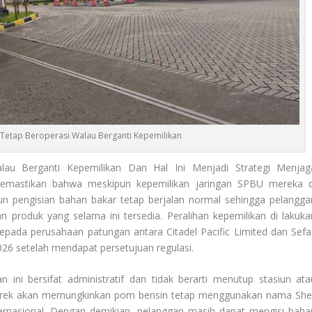
n Tetap Beroperasi Walau Berganti Kepemilikan
au Berganti Kepemilikan Dan Hal Ini Menjadi Strategi Menjag
memastikan bahwa meskipun kepemilikan jaringan SPBU mereka d
iun pengisian bahan bakar tetap berjalan normal sehingga pelangga
 produk yang selama ini tersedia. Peralihan kepemilikan di lakuka
kepada perusahaan patungan antara Citadel Pacific Limited dan Sefa
26 setelah mendapat persetujuan regulasi.
ini bersifat administratif dan tidak berarti menutup stasiun ata
merek akan memungkinkan pom bensin tetap menggunakan nama Shel
ternasional. Dengan demikian, pelanggan masih dapat mengisi baha