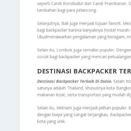
seperti
Candi Borobudur
dan
Candi Prambanan
. 
tambahan bagi para pelancong.
Selanjutnya,
Bali
juga menjadi tujuan favorit. Mes
bagi backpacker karena banyaknya hostel murah 
Ubud
menawarkan pengalaman yang beragam, mulai
Selain itu,
Lombok
juga semakin populer. Dengan
cocok bagi backpacker yang mencari petualangan 
DESTINASI BACKPACKER TER
Destinasi Backpacker Terbaik Di Dunia.
Selain In
satunya adalah
Thailand
, khususnya kota
Bangko
makanan lezat, serta transportasi yang mudah di
Selain itu,
Vietnam
juga menjadi pilihan populer. 
dengan biaya yang sangat terjangkau. Backpacker
kota yang unik.