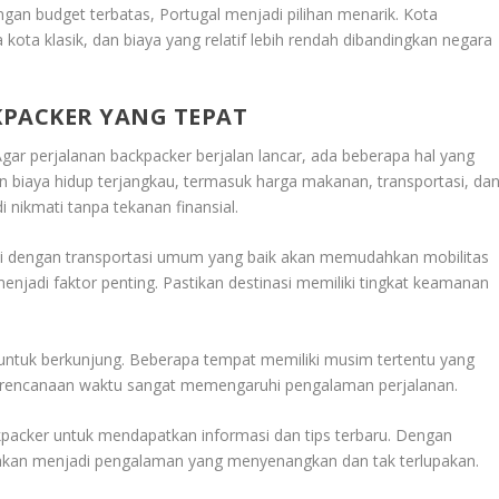
engan budget terbatas,
Portugal
menjadi pilihan menarik. Kota
ota klasik, dan biaya yang relatif lebih rendah dibandingkan negara
CKPACKER YANG TEPAT
gar perjalanan backpacker berjalan lancar, ada beberapa hal yang
gan biaya hidup terjangkau, termasuk harga makanan, transportasi, da
 nikmati tanpa tekanan finansial.
inasi dengan transportasi umum yang baik akan memudahkan mobilitas
enjadi faktor penting. Pastikan destinasi memiliki tingkat keamanan
k untuk berkunjung. Beberapa tempat memiliki musim tertentu yang
, perencanaan waktu sangat memengaruhi pengalaman perjalanan.
packer untuk mendapatkan informasi dan tips terbaru. Dengan
 akan menjadi pengalaman yang menyenangkan dan tak terlupakan.