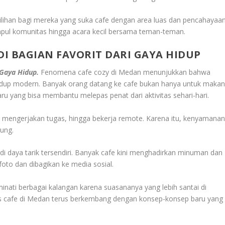
pilihan bagi mereka yang suka cafe dengan area luas dan pencahayaa
kumpul komunitas hingga acara kecil bersama teman-teman.
I BAGIAN FAVORIT DARI GAYA HIDUP
 Gaya Hidup.
Fenomena cafe cozy di
Medan
menunjukkan bahwa
hidup modern. Banyak orang datang ke cafe bukan hanya untuk maka
ru yang bisa membantu melepas penat dari aktivitas sehari-hari.
i, mengerjakan tugas, hingga bekerja remote. Karena itu, kenyamana
ung.
adi daya tarik tersendiri. Banyak cafe kini menghadirkan minuman dan
oto dan dibagikan ke media sosial.
inati berbagai kalangan karena suasananya yang lebih santai di
nis cafe di Medan terus berkembang dengan konsep-konsep baru yang