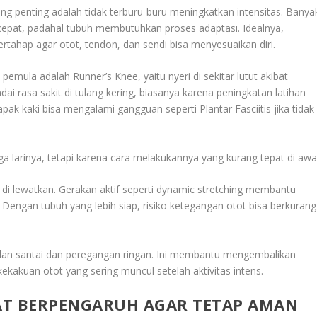
g penting adalah tidak terburu-buru meningkatkan intensitas. Banya
cepat, padahal tubuh membutuhkan proses adaptasi. Idealnya,
ertahap agar otot, tendon, dan sendi bisa menyesuaikan diri.
i pemula adalah
Runner’s Knee
, yaitu nyeri di sekitar lutut akibat
dai rasa sakit di tulang kering, biasanya karena peningkatan latihan
telapak kaki bisa mengalami gangguan seperti
Plantar Fasciitis
jika tidak
 larinya, tetapi karena cara melakukannya yang kurang tepat di awal
 di lewatkan. Gerakan aktif seperti
dynamic stretching
membantu
. Dengan tubuh yang lebih siap, risiko ketegangan otot bisa berkurang
jalan santai dan peregangan ringan. Ini membantu mengembalikan
kakuan otot yang sering muncul setelah aktivitas intens.
AT BERPENGARUH AGAR TETAP AMAN