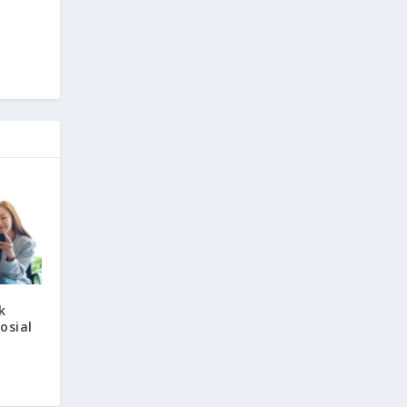
k
osial