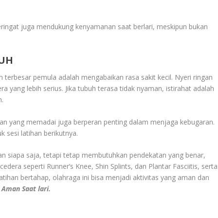
eringat juga mendukung kenyamanan saat berlari, meskipun bukan
UH
n terbesar pemula adalah mengabaikan rasa sakit kecil. Nyeri ringan
a yang lebih serius. Jika tubuh terasa tidak nyaman, istirahat adalah
n.
lihan yang memadai juga berperan penting dalam menjaga kebugaran.
 sesi latihan berikutnya.
kan siapa saja, tetapi tetap membutuhkan pendekatan yang benar,
cedera seperti
Runner’s Knee
,
Shin Splints
, dan
Plantar Fasciitis
, serta
tihan bertahap, olahraga ini bisa menjadi aktivitas yang aman dan
 Aman Saat lari.