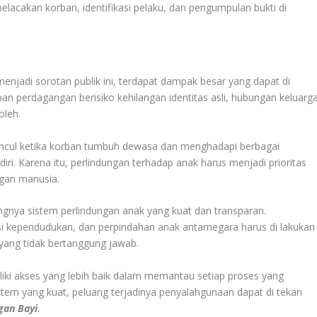
lacakan korban, identifikasi pelaku, dan pengumpulan bukti di
menjadi sorotan publik ini, terdapat dampak besar yang dapat di
an perdagangan berisiko kehilangan identitas asli, hubungan keluarga
oleh.
uncul ketika korban tumbuh dewasa dan menghadapi berbagai
iri. Karena itu, perlindungan terhadap anak harus menjadi prioritas
gan manusia.
ngnya sistem perlindungan anak yang kuat dan transparan.
i kependudukan, dan perpindahan anak antarnegara harus di lakukan
 yang tidak bertanggung jawab.
iliki akses yang lebih baik dalam memantau setiap proses yang
tem yang kuat, peluang terjadinya penyalahgunaan dapat di tekan
gan Bayi
.