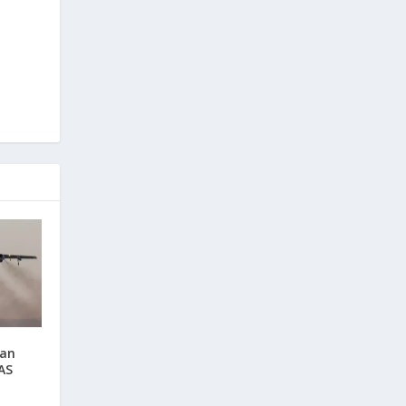
aan
AS