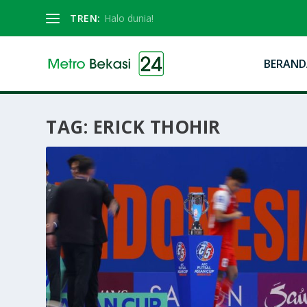
TREN:
Halo dunia!
BERAND
TAG:
ERICK THOHIR