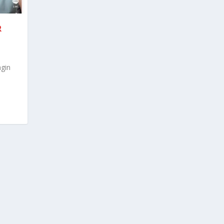
R
ngin